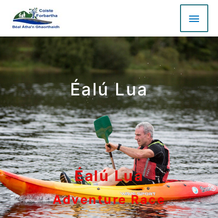
Éalú Lua
Éalú Lua
Adventure Race