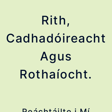
Rith,
Cadhadóireacht
Agus
Rothaíocht.
Reáchtáilte i Mí