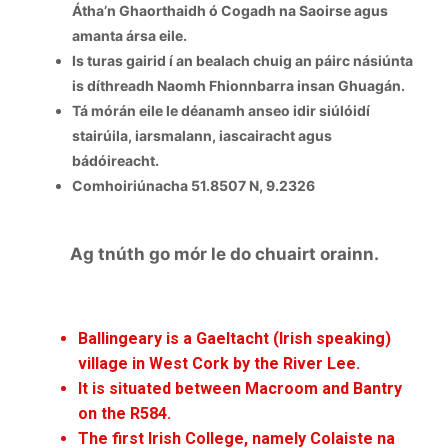
Átha’n Ghaorthaidh ó Cogadh na Saoirse agus
amanta ársa eile.
Is turas gairid í an bealach chuig an páirc násiúnta
is díthreadh Naomh Fhionnbarra insan Ghuagán.
Tá mórán eile le déanamh anseo idir siúlóidí
stairúila, iarsmalann, iascairacht agus
bádóireacht.
Comhoiriúnacha 51.8507 N, 9.2326
Ag tnúth go mór le do chuairt orainn.
Ballingeary is a Gaeltacht (Irish speaking)
village in West Cork by the River Lee.
It is situated between Macroom and Bantry
on the R584.
The first Irish College, namely Colaiste na