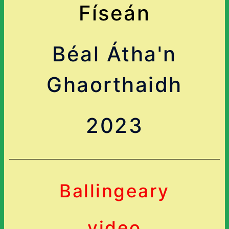
Físeán
Béal Átha'n
Ghaorthaidh
2023
Ballingeary
video