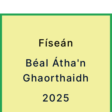
Físeán
Béal Átha'n
Ghaorthaidh
2025