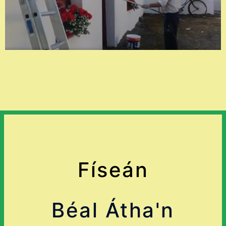
Físeán
Béal Átha'n