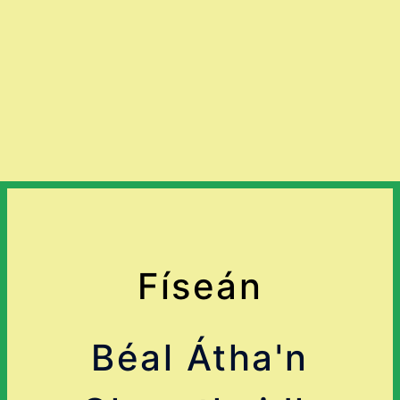
Físeán
Béal Átha'n