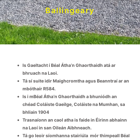
Ballingeary
Is Gaeltacht í Béal Átha’n Ghaorthaidh atá ar
bhruach na Laoi.
Tá sí suite idir Maighcromtha agus Beanntraí ar an
mbóthaír R584.
Is i mBéal Átha’n Ghaorthaidh a bhuniódh an
chéad Coláiste Gaeilge, Coláiste na Mumhan, sa
bhliain 1904
Trasnaíonn an caol atha is faide in Éirinn abhainn
na Laoí in san Oileán Aibhneach.
Tá go leoir síomhanna stairiúla mór thimpeall Béal