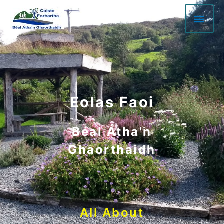
Eolas Faoi
Béal Átha'n
Ghaorthaidh
All About