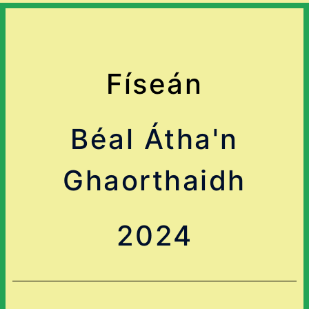
Físeán
Béal Átha'n
Ghaorthaidh
2024