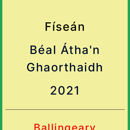
Físeán
Béal Átha'n
Ghaorthaidh
2021
Ballingeary