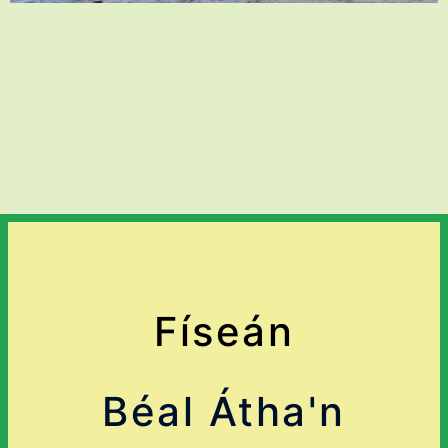
Físeán
Béal Átha'n