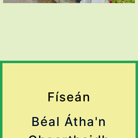
Físeán
Béal Átha'n